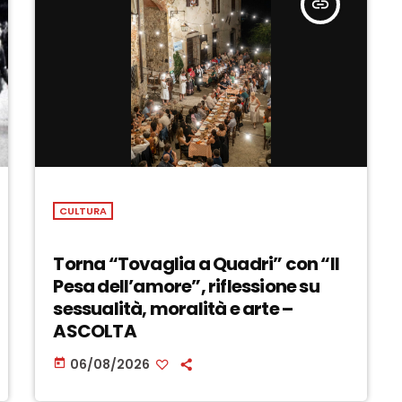
insert_link
CULTURA
Torna “Tovaglia a Quadri” con “Il
Pesa dell’amore”, riflessione su
sessualità, moralità e arte –
ASCOLTA
06/08/2026
today