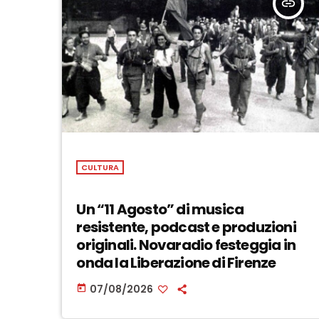
insert_link
CULTURA
Un “11 Agosto” di musica
resistente, podcast e produzioni
originali. Novaradio festeggia in
onda la Liberazione di Firenze
07/08/2026
today