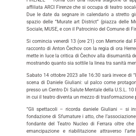
affiliata ARCI Firenze che si occupa di teatro socal
Due le date da segnare in calendario a stretto gir
spazio delle “Murate art District” (piazza delle 
Sociale, MUSE, e con il Patrocinio del Comune di Fi
Si comincia venerdì 13 (ore 21) con Memorie dal Re
racconto di Anton Čechov con la regia di ora Herre
mette in luce la critica di Čechov alla disumanità d
mostrando quanto sia sottile la linea tra sanità men
Sabato 14 ottobre 2023 alle 16:30 sarà invece di “P
scena di Daniele Giuliani: ul palco come protago
presso un Centro Di Salute Mentale della U.S.L. 10 
in cui il teatro diventa un mezzo di trasformazione 
“Gli spettacoli – ricorda daniele Giuliani – si i
fondazione di Sfumature i atto, che l’associazion
fondante del Teatro Nucleo di Ferrara oltre che
emancipazione e riabilitazione attraverso l’a