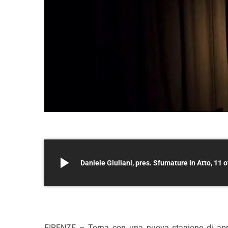
play_arrow
Daniele Giuliani, pres. Sfumature in Atto, 11 
FIRENZE – Torna con una nuova stagione di appun