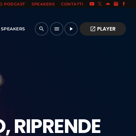
IO PODCAST
SPEAKERS
CONTATTI
PLAYER
open_in_new
search
menu
play_arrow
SPEAKERS
, RIPRENDE