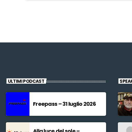
ULTIMI PODCAST
SPEA
Freepass – 31 luglio 2026
Alla luce del sole –