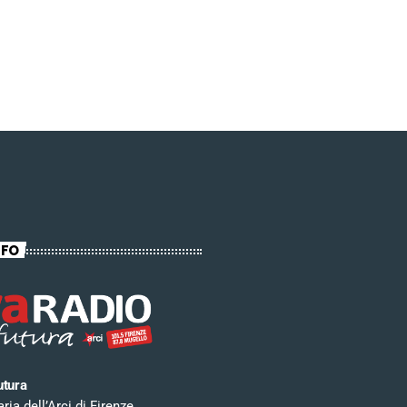
NFO
utura
ia dell’Arci di Firenze