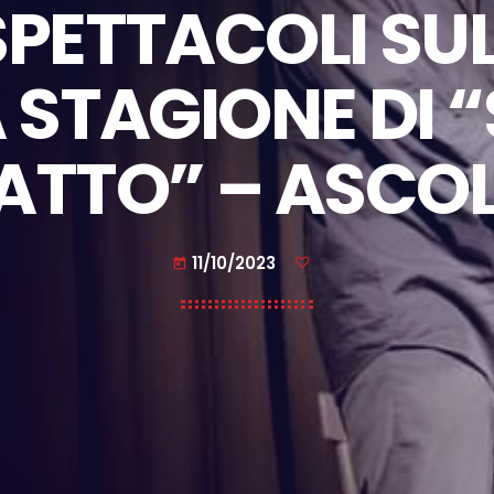
PETTACOLI SU
 STAGIONE DI
 ATTO” – ASCO
11/10/2023
today