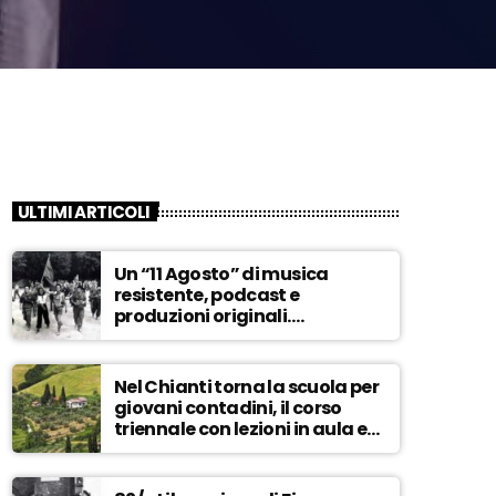
ULTIMI ARTICOLI
Un “11 Agosto” di musica
resistente, podcast e
produzioni originali.
Novaradio festeggia in onda
la Liberazione di Firenze
Nel Chianti torna la scuola per
giovani contadini, il corso
triennale con lezioni in aula e
tra i campi – ASCOLTA