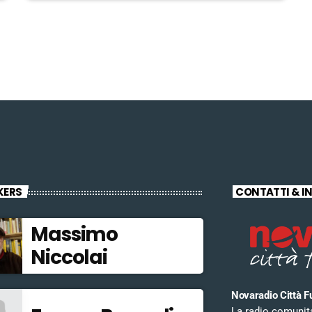
KERS
CONTATTI & I
Massimo
Niccolai
Novaradio Città F
La radio comunitar