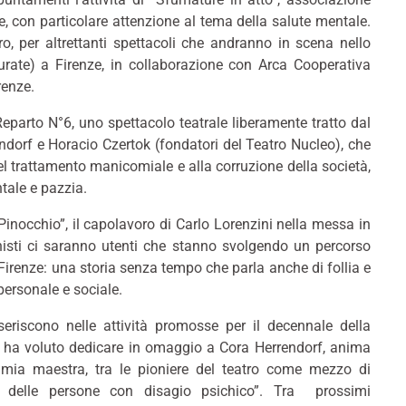
e, con particolare attenzione al tema della salute mentale.
o, per altrettanti spettacoli che andranno in scena nello
Murate) a Firenze, in collaborazione con Arca Cooperativa
renze.
parto N°6, uno spettacolo teatrale liberamente tratto dal
ndorf e Horacio Czertok (fondatori del Teatro Nucleo), che
el trattamento manicomiale e alla corruzione della società,
tale e pazzia.
inocchio”, il capolavoro di Carlo Lorenzini nella messa in
nisti ci saranno utenti che stanno svolgendo un percorso
Firenze: una storia senza tempo che parla anche di follia e
personale e sociale.
nseriscono nelle attività promosse per il decennale della
e ha voluto dedicare in omaggio a Cora Herrendorf, anima
 mia maestra, tra le pioniere del teatro come mezzo di
rte delle persone con disagio psichico”. Tra prossimi