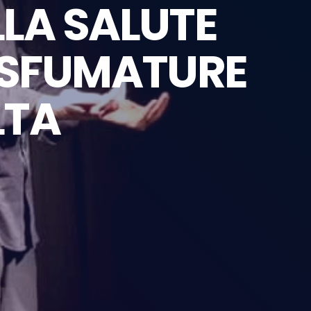
LLA SALUTE
 “SFUMATURE
LTA