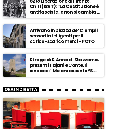
82/o Liberazione di Firenze,
Chiti (ISRT): “La Costituzione è
antifascista, e non si cambia a
maggioranza” – ASCOLTA
Arrivano in piazza de’ Ciompi i
sensori intelligenti per il
carico-scarico merci – FOTO
Strage di S. Anna di Stazzema,
presenti Tajani e Conte. Il
sindaco: “Meloni assente? S.
Anna aperta tutto l’anno…” –
ASCOLTA
ORA IN DIRETTA
MUSICA