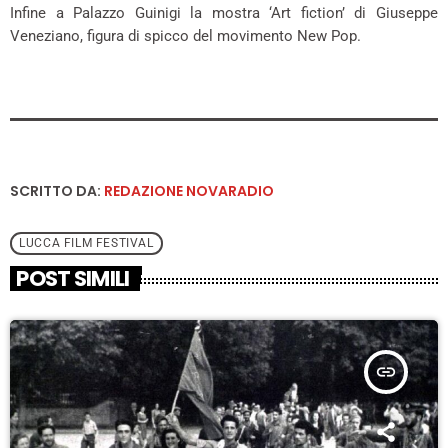
Infine a Palazzo Guinigi la mostra ‘Art fiction’ di Giuseppe
Veneziano, figura di spicco del movimento New Pop.
SCRITTO DA:
REDAZIONE NOVARADIO
LUCCA FILM FESTIVAL
POST SIMILI
insert_link