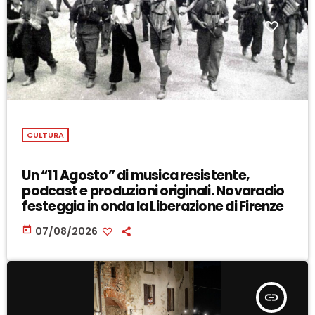
CULTURA
Un “11 Agosto” di musica resistente,
podcast e produzioni originali. Novaradio
festeggia in onda la Liberazione di Firenze
today
07/08/2026
insert_link