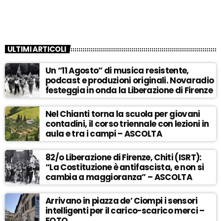
ULTIMI ARTICOLI
Un “11 Agosto” di musica resistente,
podcast e produzioni originali. Novaradio
festeggia in onda la Liberazione di Firenze
Nel Chianti torna la scuola per giovani
contadini, il corso triennale con lezioni in
aula e tra i campi – ASCOLTA
82/o Liberazione di Firenze, Chiti (ISRT):
“La Costituzione è antifascista, e non si
cambia a maggioranza” – ASCOLTA
Arrivano in piazza de’ Ciompi i sensori
intelligenti per il carico-scarico merci –
FOTO