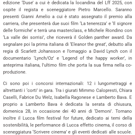
edizione ‘Duse’ a cui è dedicata la locandina del Lff 2025, con
ospite il regista e sceneggiatore Pietro Marcello. Saranno
presenti Gianni Amelio a cui è stato assegnato il premio alla
carriera, che presenterà due suoi film ‘La tenerezza’ e ‘Il signore
delle formiche’ e terrà una masterclass, e Michele Riondino con
‘La valle dei sorrisi’, che riceverà il Golden panther award. Da
segnalare poi la prima italiana di ‘Eleanor the great’, debutto alla
regia di Scarlett Johansson e l’omaggio a David Lynch con il
documentario ‘Lynch/Oz’ e ‘Legend of the happy worker’, in
anteprima italiana, l’ultimo film che porta la sua firma nella co-
produzione.
Ci sono poi i concorsi internazionali: 12 i lungometraggi e
altrettanti i ‘corti’ in gara. Tra i giurati Mimmo Calopresti, Chiara
Caselli, Fabrice Du Welz, Isabella Ragonese e Lamberto Bava. E
proprio a Lamberto Bava è dedicata la serata di chiusura,
domenica 28, in occasione dei 40 anni di ‘Demoni’. Tornano
inoltre il
Lucca
film festival for future, dedicato ai temi della
sostenibilità, le performance di
Lucca
effetto cinema, il corso di
sceneggiatura ‘Scrivere cinema’ e gli eventi dedicati alle scuole.