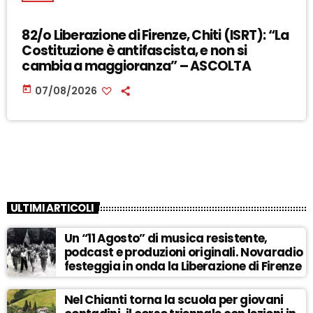
82/o Liberazione di Firenze, Chiti (ISRT): “La
Costituzione è antifascista, e non si
cambia a maggioranza” – ASCOLTA
today
07/08/2026
ULTIMI ARTICOLI
Un “11 Agosto” di musica resistente,
podcast e produzioni originali. Novaradio
festeggia in onda la Liberazione di Firenze
Nel Chianti torna la scuola per giovani