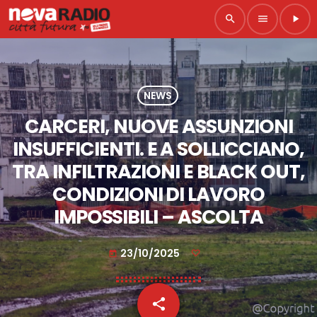
search
menu
play_arrow
NEWS
CARCERI, NUOVE ASSUNZIONI
INSUFFICIENTI. E A SOLLICCIANO,
TRA INFILTRAZIONI E BLACK OUT,
CONDIZIONI DI LAVORO
IMPOSSIBILI – ASCOLTA
23/10/2025
today
share
email