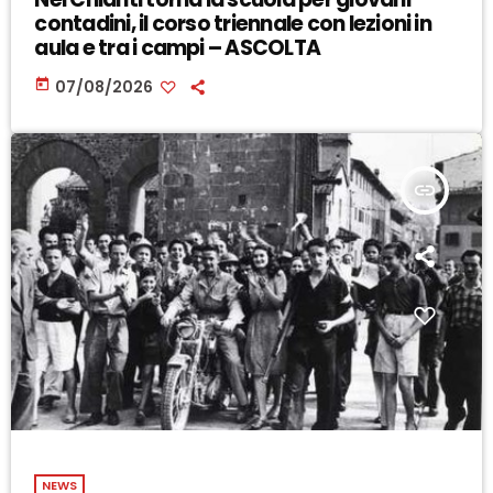
contadini, il corso triennale con lezioni in
aula e tra i campi – ASCOLTA
today
07/08/2026
insert_link
NEWS