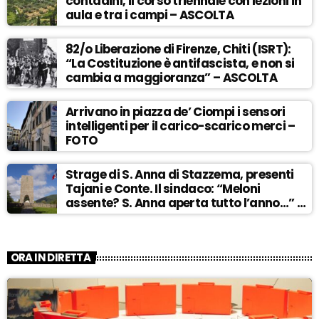
contadini, il corso triennale con lezioni in
aula e tra i campi – ASCOLTA
82/o Liberazione di Firenze, Chiti (ISRT):
“La Costituzione è antifascista, e non si
cambia a maggioranza” – ASCOLTA
Arrivano in piazza de’ Ciompi i sensori
intelligenti per il carico-scarico merci –
FOTO
Strage di S. Anna di Stazzema, presenti
Tajani e Conte. Il sindaco: “Meloni
assente? S. Anna aperta tutto l’anno…” –
ASCOLTA
ORA IN DIRETTA