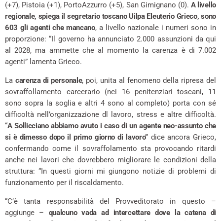
(+7), Pistoia (+1), PortoAzzurro (+5), San Gimignano (0).
A livello
regionale, spiega il segretario toscano Uilpa Eleuterio Grieco, sono
603 gli agenti che mancano
, a livello nazionale i numeri sono in
proporzione: “Il governo ha annunciato 2.000 assunzioni da qui
al 2028, ma ammette che al momento la carenza è di 7.002
agenti” lamenta Grieco.
La
carenza di personale
, poi, unita al fenomeno della ripresa del
sovraffollamento carcerario (nei 16 penitenziari toscani, 11
sono sopra la soglia e altri 4 sono al completo) porta con sé
difficoltà nell’organizzazione dl lavoro, stress e altre difficoltà.
“
A Sollicciano abbiamo avuto i caso di un agente neo-assunto che
si è dimesso dopo il primo giorno di lavoro”
dice ancora Grieco,
confermando come il sovraffolamento sta provocando ritardi
anche nei lavori che dovrebbero migliorare le condizioni della
struttura: “In questi giorni mi giungono notizie di problemi di
funzionamento per il riscaldamento.
“C’è tanta responsabilità del Provveditorato in questo –
aggiunge –
qualcuno vada ad intercettare dove la catena di