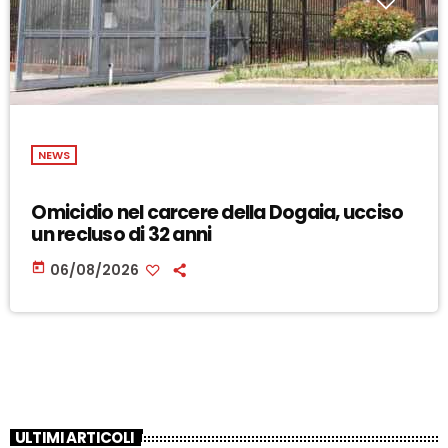
NEWS
Omicidio nel carcere della Dogaia, ucciso
un recluso di 32 anni
today
06/08/2026
ULTIMI ARTICOLI