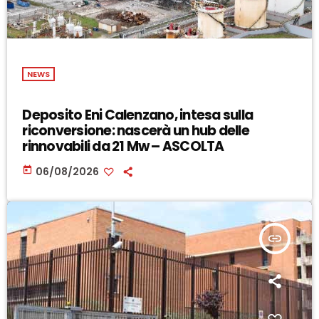
NEWS
Deposito Eni Calenzano, intesa sulla
riconversione: nascerà un hub delle
rinnovabili da 21 Mw – ASCOLTA
today
06/08/2026
insert_link