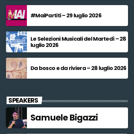
#MaiPartiti – 29 luglio 2026
Le Selezioni Musicali del Martedì – 28
luglio 2026
Da bosco e da riviera – 28 luglio 2026
SPEAKERS
Samuele Bigazzi