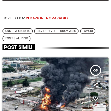
SCRITTO DA:
REDAZIONE NOVARADIO
ANDREA GIORGIO
CAVALCAVIA FERROVIARIO
LAVORI
PONTE AL PINO
POST SIMILI
insert_link