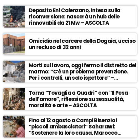
Deposito Eni Calenzano, intesa sulla
riconversione: nascerà un hub delle
rinnovabili da 21 Mw – ASCOLTA
Omicidio nel carcere della Dogaia, ucciso
un recluso di 32 anni
Morti sul lavoro, oggi fermo il distretto del
marmo: “C’è un problema prevenzione.
Per i controlli, un solo ispettore” –
ASCOLTA
Torna “Tovaglia a Quadri” con “Il Pesa
dell’amore”, riflessione su sessualità,
moralità e arte – ASCOLTA
Fino al 12 agosto a Campi Bisenzio i
“piccoli ambasciatori” Saharawi:
“Sostenere la loro causa, Marocco
sempre più invadente” – ASCOLTA