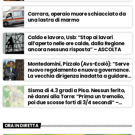
Carrara, operaio muore schiacciato da
una lastra di marmo
Caldo e lavoro, Usb: “Stop ai lavori
all’aperto nelle ore calde, dalla Regione
ancora nessuna risposta” – ASCOLTA
Montedomini, Pizzolo (Avs-Ecolò): “Serve
nuovo regolamento e nuova governance.
La vecchia dirigenza inadatta a guidare
la svolta” – ASCOLTA
Sisma di 4.3 gradi a Pisa. Nessun ferito,
né danni alla Torre: “Prima un tremolio,
poi due scosse forti di 3/4 secondi” –
ASCOLTA
ORA IN DIRETTA