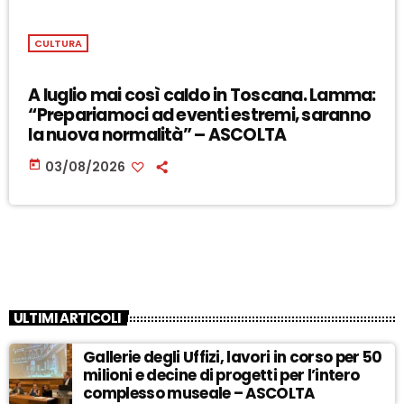
CULTURA
A luglio mai così caldo in Toscana. Lamma:
“Prepariamoci ad eventi estremi, saranno
la nuova normalità” – ASCOLTA
today
03/08/2026
ULTIMI ARTICOLI
Gallerie degli Uffizi, lavori in corso per 50
milioni e decine di progetti per l’intero
complesso museale – ASCOLTA