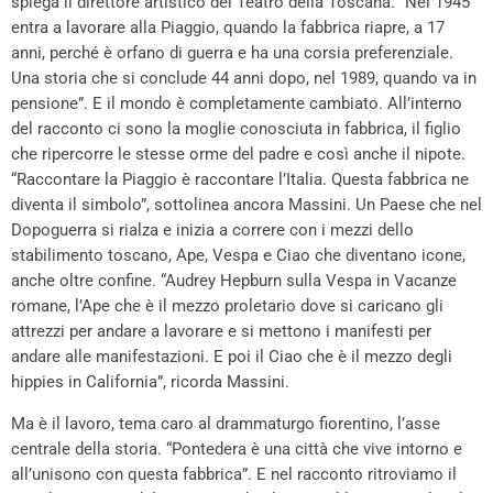
spiega il direttore artistico del Teatro della Toscana. “Nel 1945
entra a lavorare alla Piaggio, quando la fabbrica riapre, a 17
anni, perché è orfano di guerra e ha una corsia preferenziale.
Una storia che si conclude 44 anni dopo, nel 1989, quando va in
pensione”. E il mondo è completamente cambiato. All’interno
del racconto ci sono la moglie conosciuta in fabbrica, il figlio
che ripercorre le stesse orme del padre e così anche il nipote.
“Raccontare la Piaggio è raccontare l’Italia. Questa fabbrica ne
diventa il simbolo”, sottolinea ancora Massini. Un Paese che nel
Dopoguerra si rialza e inizia a correre con i mezzi dello
stabilimento toscano, Ape, Vespa e Ciao che diventano icone,
anche oltre confine. “Audrey Hepburn sulla Vespa in Vacanze
romane, l’Ape che è il mezzo proletario dove si caricano gli
attrezzi per andare a lavorare e si mettono i manifesti per
andare alle manifestazioni. E poi il Ciao che è il mezzo degli
hippies in California”, ricorda Massini.
Ma è il lavoro, tema caro al drammaturgo fiorentino, l’asse
centrale della storia. “Pontedera è una città che vive intorno e
all’unisono con questa fabbrica”. E nel racconto ritroviamo il