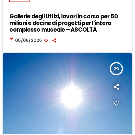
Gallerie degli Uffizi, lavori in corso per 50
milioni e decine di progetti per l’intero
complesso museale – ASCOLTA
today
05/08/2026
insert_link