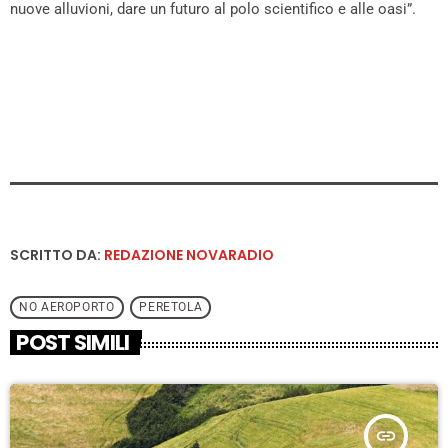
nuove alluvioni, dare un futuro al polo scientifico e alle oasi”.
SCRITTO DA:
REDAZIONE NOVARADIO
NO AEROPORTO
PERETOLA
POST SIMILI
insert_link