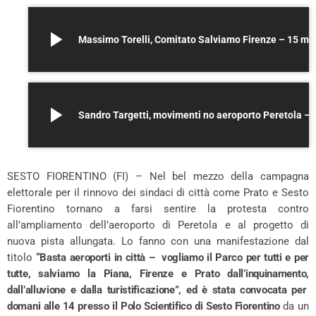
play_arrow
Massimo Torelli, Comitato Salviamo Firenze – 15 maggio 2026
play_arrow
Sandro Targetti, movimenti no ae
SESTO FIORENTINO (FI) – Nel bel mezzo della campagna
elettorale per il rinnovo dei sindaci di città come Prato e Sesto
Fiorentino tornano a farsi sentire la protesta contro
all’ampliamento dell’aeroporto di Peretola e al progetto di
nuova pista allungata. Lo fanno con una manifestazione dal
titolo
“Basta aeroporti in città – vogliamo il Parco per tutti e per
tutte, salviamo la Piana, Firenze e Prato dall’inquinamento,
dall’alluvione e dalla turistificazione”, ed è stata convocata per
domani alle 14 presso il Polo Scientifico di Sesto Fiorentino
da un