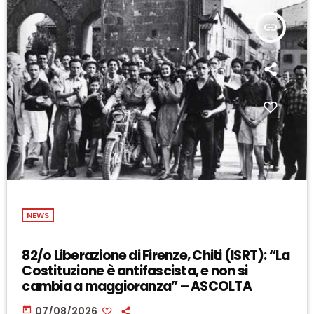
insert_link
NEWS
82/o Liberazione di Firenze, Chiti (ISRT): “La
Costituzione è antifascista, e non si
cambia a maggioranza” – ASCOLTA
today
07/08/2026