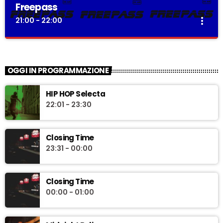
Freepass
more_vert
21:00 - 22:00
Freepass
close
Itinerari musicali notturni tra easy listening and rock
OGGI IN PROGRAMMAZIONE
revolution
“Freepass”, è la trasmissione musicale a cura di Simone
HIP HOP Selecta
Degl’Innocenti, speaker e dj dalla lunga esperienza radiofonica.
22:01 - 23:30
Ogni venerdì alla scoperta di itinerari musicali notturni, tra easy
listening and rock revolution.
Closing Time
23:31 - 00:00
Closing Time
00:00 - 01:00