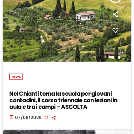
NEWS
Nel Chianti torna la scuola per giovani
contadini, il corso triennale con lezioni in
aula e tra i campi – ASCOLTA
today
07/08/2026