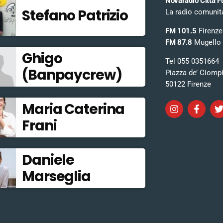
Novaradio Città F
Stefano Patrizio
La radio comunitar
FM 101.5
Firenze
FM 87.8
Mugello
Ghigo
Tel 055 0351664
(Banpaycrew)
Piazza de’ Ciomp
50122 Firenze
Maria Caterina
Frani
Daniele
Marseglia