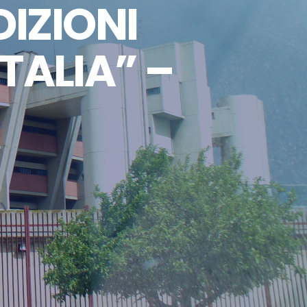
IZIONI
TALIA” –