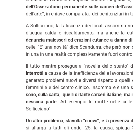
dell’Osservatorio permanente sulle carceri dell’ass
dell’arte”, in chiave comparata, dei penitenziari in tu
A Sollicciano, la fatiscenza dei locali assomma no
d’acqua calda e riscaldamento, ma anche la cat
denuncia malesseri ed eruzioni cutanee a danno di a
celle. “E’ una novità” dice Scandurra, che però non 
in una in una realtà complessivamente fuori control
Il tutto mentre prosegue a “novella dello stento” 
interrotti a
causa della inefficienza delle lavorazioni
generato problemi nuovi e diversi rispetto a quelli 
femminile e del centro clinico, insomma è è una 
sono, sulla carta, quelli di tante carceri italiane, ma ne
nessuna parte
. Ad esempio le muffe nelle cell
Sollicciano”.
Un altro problema, stavolta “nuovo”, è la presenza d
si allarga a tutti gli under 25: la causa, spieg