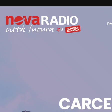
P
CARCER