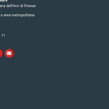
utura
ia dell’Arci di Firenze
 e area metropolitana
i 11