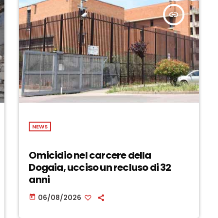
insert_link
NEWS
Omicidio nel carcere della
Dogaia, ucciso un recluso di 32
anni
06/08/2026
today