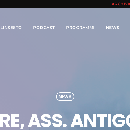
ARCHIV
ALINSESTO
PODCAST
PROGRAMMI
NEWS
NEWS
E, ASS. ANTIG