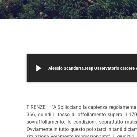
play_arrow
Alessio Scandurra,resp Osservatorio carcere
–
FIRENZE – “A Sollicciano la capienza regolamentare
366, quindi il tasso di affollamento supera il 170
sovraffollamento: le condizioni, soprattutto materi
Ovviamente in tutto questo poi starci in tanti dici
situazione veramente impressionante”. Il giudizio