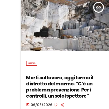
insert_link
NEWS
Morti sul lavoro, oggi fermo il
distretto del marmo: “C’è un
problema prevenzione. Per i
controlli, un solo ispettore”
06/08/2026
today