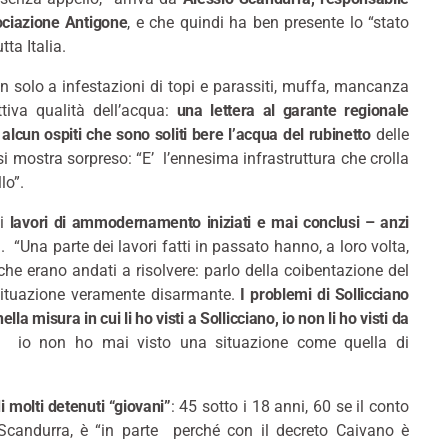
ociazione Antigone
, e che quindi ha ben presente lo “stato
tta Italia.
n solo a infestazioni di topi e parassiti, muffa, mancanza
tiva qualità dell’acqua:
una lettera al garante regionale
lcun ospiti che sono soliti bere l’acqua del rubinetto
delle
si mostra sorpreso: “E’ l’ennesima infrastruttura che crolla
lo”.
di
lavori di ammodernamento iniziati e mai conclusi – anzi
. “Una parte dei lavori fatti in passato hanno, a loro volta,
che erano andati a risolvere: parlo della coibentazione del
situazione veramente disarmante.
I problemi di Sollicciano
lla misura in cui li ho visti a Sollicciano, io non li ho visti da
e: io non ho mai visto una situazione come quella di
i molti detenuti “giovani”
: 45 sotto i 18 anni, 60 se il conto
a Scandurra, è “in parte perché con il decreto Caivano è