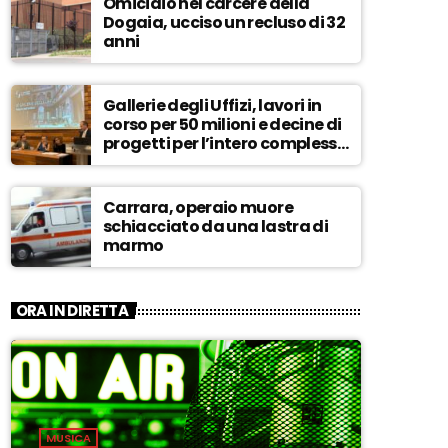
Omicidio nel carcere della
Dogaia, ucciso un recluso di 32
anni
Gallerie degli Uffizi, lavori in
corso per 50 milioni e decine di
progetti per l’intero complesso
museale – ASCOLTA
Carrara, operaio muore
schiacciato da una lastra di
marmo
ORA IN DIRETTA
MUSICA