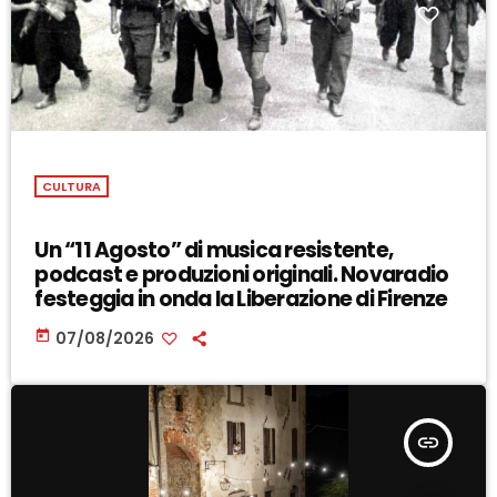
CULTURA
Un “11 Agosto” di musica resistente,
podcast e produzioni originali. Novaradio
festeggia in onda la Liberazione di Firenze
today
07/08/2026
insert_link