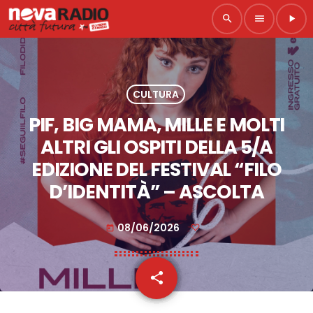
search
menu
play_arrow
CULTURA
PIF, BIG MAMA, MILLE E MOLTI
ALTRI GLI OSPITI DELLA 5/A
EDIZIONE DEL FESTIVAL “FILO
D’IDENTITÀ” – ASCOLTA
08/06/2026
today
share
email