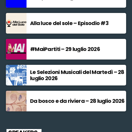
Alla luce del sole – Episodio #3
#MaiPartiti – 29 luglio 2026
Le Selezioni Musicali del Martedì – 28
luglio 2026
Da bosco e da riviera – 28 luglio 2026