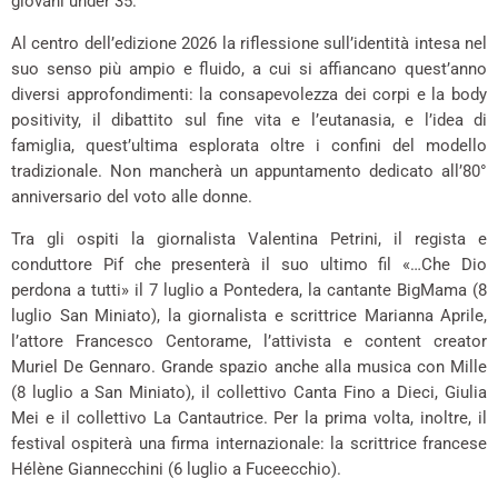
giovani under 35.
Al centro dell’edizione 2026 la riflessione sull’identità intesa nel
suo senso più ampio e fluido, a cui si affiancano quest’anno
diversi approfondimenti: la consapevolezza dei corpi e la body
positivity, il dibattito sul fine vita e l’eutanasia, e l’idea di
famiglia, quest’ultima esplorata oltre i confini del modello
tradizionale. Non mancherà un appuntamento dedicato all’80°
anniversario del voto alle donne.
Tra gli ospiti la giornalista Valentina Petrini, il regista e
conduttore Pif che presenterà il suo ultimo fil «…Che Dio
perdona a tutti» il 7 luglio a Pontedera, la cantante BigMama (8
luglio San Miniato), la giornalista e scrittrice Marianna Aprile,
l’attore Francesco Centorame, l’attivista e content creator
Muriel De Gennaro. Grande spazio anche alla musica con Mille
(8 luglio a San Miniato), il collettivo Canta Fino a Dieci, Giulia
Mei e il collettivo La Cantautrice. Per la prima volta, inoltre, il
festival ospiterà una firma internazionale: la scrittrice francese
Hélène Giannecchini (6 luglio a Fuceecchio).