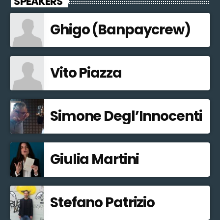
SPEAKERS
Ghigo (Banpaycrew)
Vito Piazza
Simone Degl’Innocenti
Giulia Martini
Stefano Patrizio