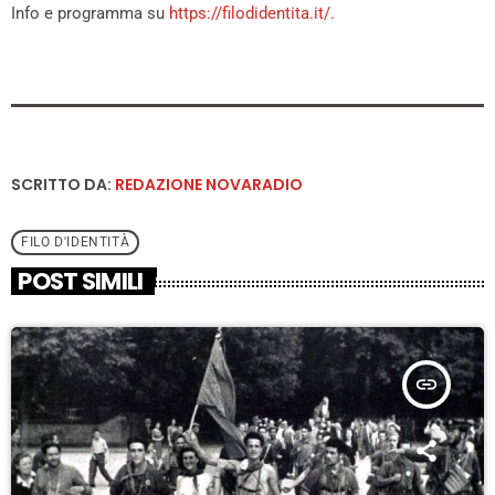
Info e programma su
https://filodidentita.it/.
SCRITTO DA:
REDAZIONE NOVARADIO
FILO D'IDENTITÀ
POST SIMILI
insert_link