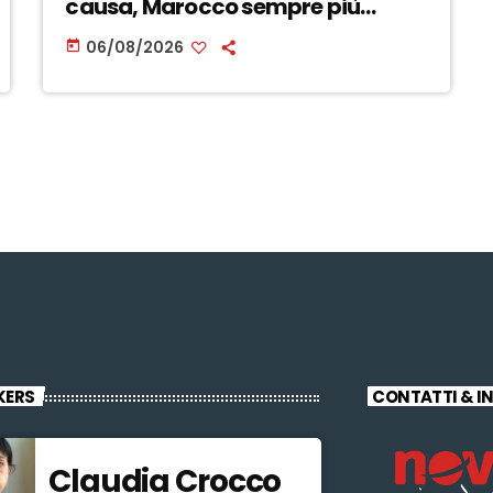
causa, Marocco sempre più
invadente” – ASCOLTA
06/08/2026
today
KERS
CONTATTI & I
Claudia Crocco