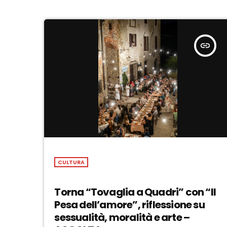
insert_link
CULTURA
Torna “Tovaglia a Quadri” con “Il
Pesa dell’amore”, riflessione su
sessualità, moralità e arte –