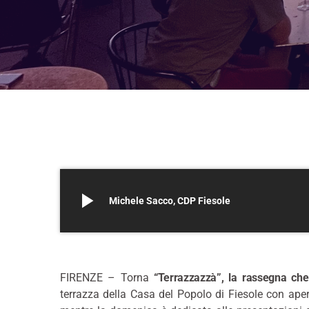
play_arrow
Michele Sacco, CDP Fiesole
–
FIRENZE – Torna
“Terrazzazzà”, la rassegna che
terrazza della Casa del Popolo di Fiesole con aperi