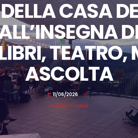
DELLA CASA DE
 ALL’INSEGNA D
LIBRI, TEATRO,
ASCOLTA
11/06/2026
today