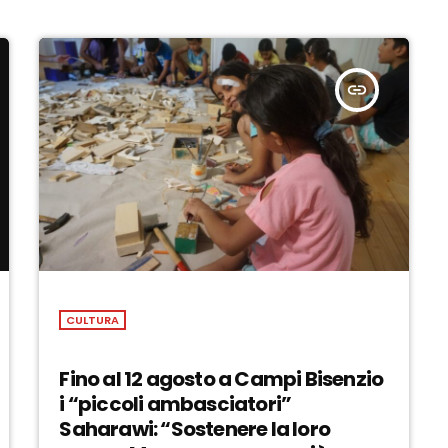
insert_link
CULTURA
Fino al 12 agosto a Campi Bisenzio
i “piccoli ambasciatori”
Saharawi: “Sostenere la loro