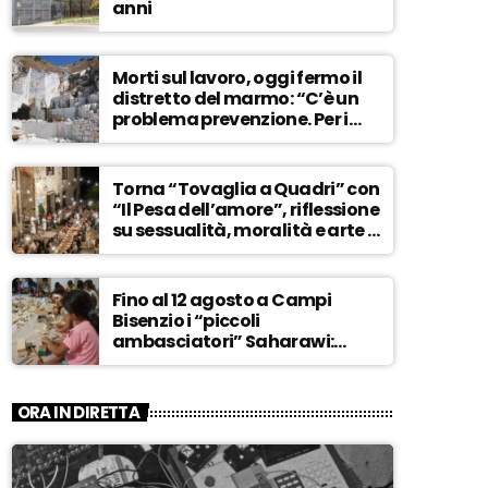
anni
Morti sul lavoro, oggi fermo il
distretto del marmo: “C’è un
problema prevenzione. Per i
controlli, un solo ispettore” –
ASCOLTA
Torna “Tovaglia a Quadri” con
“Il Pesa dell’amore”, riflessione
su sessualità, moralità e arte –
ASCOLTA
Fino al 12 agosto a Campi
Bisenzio i “piccoli
ambasciatori” Saharawi:
“Sostenere la loro causa,
Marocco sempre più
invadente” – ASCOLTA
ORA IN DIRETTA