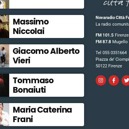
Novaradio Città F
Massimo
La radio comunitar
Niccolai
FM 101.5
Firenze
FM 87.8
Mugello
Giacomo Alberto
Tel 055 0351664
Vieri
Piazza de’ Ciomp
50122 Firenze
Tommaso
Bonaiuti
Maria Caterina
Frani