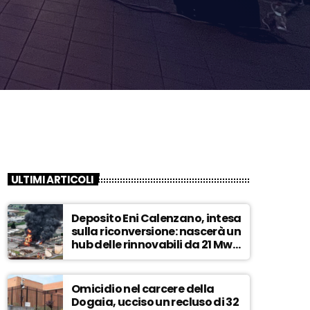
ULTIMI ARTICOLI
Deposito Eni Calenzano, intesa
sulla riconversione: nascerà un
hub delle rinnovabili da 21 Mw –
ASCOLTA
Omicidio nel carcere della
Dogaia, ucciso un recluso di 32