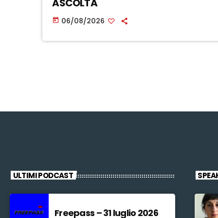
ASCOLTA
06/08/2026
today
ULTIMI PODCAST
SPEA
Freepass – 31 luglio 2026