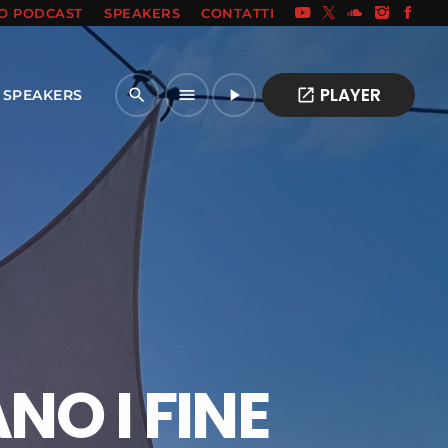
IO PODCAST
SPEAKERS
CONTATTI
PLAYER
open_in_new
search
menu
play_arrow
SPEAKERS
O I FINE