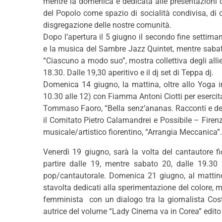
mentre la domenica è dedicata alle presentazioni di 
del Popolo come spazio di socialità condivisa, di cu
disgregazione delle nostre comunità.
Dopo l’apertura il 5 giugno il secondo fine settima
e la musica del Sambre Jazz Quintet, mentre sabat
“Ciascuno a modo suo”, mostra collettiva degli allie
18.30. Dalle 19,30 aperitivo e il dj set di Teppa dj.
Domenica 14 giugno, la mattina, oltre allo Yoga in t
10.30 alle 12) con Fiamma Antoni Ciotti per esercitars
Tommaso Faoro, “Bella senz’ananas. Racconti e delir
il Comitato Pietro Calamandrei e Possibile – Firenze
musicale/artistico fiorentino, “Arrangia Meccanica”.
Venerdì 19 giugno, sarà la volta del cantautore f
partire dalle 19, mentre sabato 20, dalle 19.30 
pop/cantautorale. Domenica 21 giugno, al mattino 
stavolta dedicati alla sperimentazione del colore, m
femminista con un dialogo tra la giornalista Costa
autrice del volume “Lady Cinema va in Corea” edito 