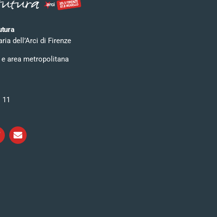
utura
ia dell’Arci di Firenze
 e area metropolitana
i 11