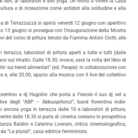
libri, ai laboratori e allo yoga. Un invito a vivere la Casa
ltura e di ricreazione come antidoti alla solitudine e alla
na di Terrazzazzà si aprirà venerdì 12 giugno con aperitivo
o 13 giugno si prosegue con l’inaugurazione della Mostra
vi del corso di pittura tenuto da Fiamma Antoni Ciotti, alle
errazza, laboratori di pittura aperti a tutte e tutti (dalle
i sul ritratto. Dalle 18.30, invece, sarà la volta del libro di
i sui trend alimentari” (ed. People) in collaborazione con
 e, alle 20.00, spazio alla musica con il live del collettivo
iorentino e dj Hugolini che porta a
Fiesole
il suo dj set a
live degli “ABP – Abbuopillonzi”, band fiorentina indie-
ancora yoga in terrazza dalle 10 e laboratori di pittura,
entre dalle 18.30 si parla di cinema coreano in prospettiva
nza Baldini e Caterina Liverani, critica cinematografica,
da “Le plurali”, casa editrice femminista.