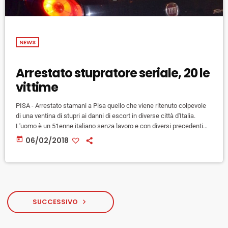
NEWS
Arrestato stupratore seriale, 20 le
vittime
PISA - Arrestato stamani a Pisa quello che viene ritenuto colpevole
di una ventina di stupri ai danni di escort in diverse città d'Italia.
L'uomo è un 51enne italiano senza lavoro e con diversi precedenti
per reati contro il patrimonio. E' stato rintracciato in un albergo nella
today
06/02/2018
zona della stazione ferroviaria da dove sembra che sarebbe poi
dovuto partire giovedì in aereo per Mosca. Gli episodi contestati
dalla procura di […]
SUCCESSIVO
navigate_next