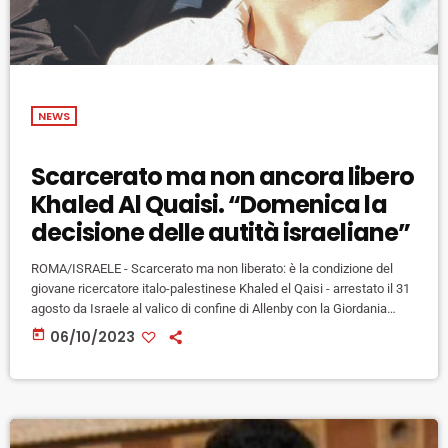
NEWS
Scarcerato ma non ancora libero
Khaled Al Quaisi. “Domenica la
decisione delle autità israeliane”
ROMA/ISRAELE - Scarcerato ma non liberato: è la condizione del
giovane ricercatore italo-palestinese Khaled el Qaisi - arrestato il 31
agosto da Israele al valico di confine di Allenby con la Giordania
senza che finora gli siano state formalizzate accuse - dopo la
today
06/10/2023
decisione del tribunale di Rishon LeTzion che il 1° ottobre scorso ha
disposto la fine del trattenimento in carcere (iniziata il 31 agosto)
imponendogli al tempo stesso […]