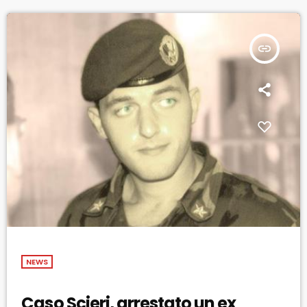
insert_link
NEWS
Caso Scieri, arrestato un ex