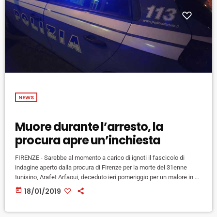
NEWS
Muore durante l’arresto, la
procura apre un’inchiesta
FIRENZE - Sarebbe al momento a carico di ignoti il fascicolo di
indagine aperto dalla procura di Firenze per la morte del 31enne
tunisino, Arafet Arfaoui, deceduto ieri pomeriggio per un malore in un
money transfer di Empoli, durante l'intervento di polizia e 118.
today
18/01/2019
Domani la pm Christine Von Borries, titolare dell'inchiesta, affiderà
l'incarico per l'autopsia, mentre continuano gli interrogatori del
personale intervenuto ieri sera. Gli inquirenti starebbero inoltre