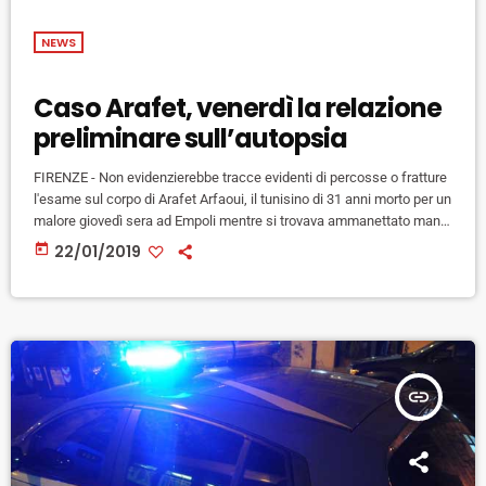
NEWS
Caso Arafet, venerdì la relazione
preliminare sull’autopsia
FIRENZE - Non evidenzierebbe tracce evidenti di percosse o fratture
l'esame sul corpo di Arafet Arfaoui, il tunisino di 31 anni morto per un
malore giovedì sera ad Empoli mentre si trovava ammanettato mani
e piedi nel corso di un arresto. Ieri si è tenuta l'autopsia del medico
today
22/01/2019
legale incaricato dalla procura, alla presenza di un perito di parte
civile: l'intero esame è stato filmato. Ancora presto però per chiarire
le […]
insert_link