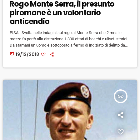
Rogo Monte Serra, il presunto
piromane è un volontario
anticendio
PISA - Svolta nelle indagini sul rogo al Monte Serra che 2 mesi e
mezzo fa portò alla distruzione 1.300 ettari di boschi e uliveti storici.
Da stamani un uomo è sottoposto a fermo di indiziato di delitto da
parte della procura di Pisa: si chiama Giacomo Franceschi, ha 37
today
19/12/2018
anni, è originario di Calci (Pisa): è un volontario dell'antincendio
boschivo che ha ha partecipato alle operazioni di spegnimento
dell'incendio. […]
insert_link