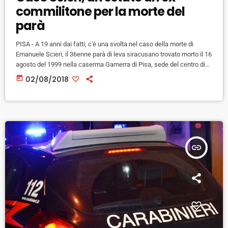
commilitone per la morte del
parà
PISA - A 19 anni dai fatti, c'è una svolta nel caso della morte di
Emanuele Scieri, il 36enne parà di leva siracusano trovato morto il 16
agosto del 1999 nella caserma Gamerra di Pisa, sede del centro di
addestramento della Folgore. La procura di Pisa ha tratto agli arresti
today
02/08/2018
per concorso in omicidio volontario un ex commilitone di Scieri: si
tratta di Alessandro Panella, 39 anni, originario della provincia […]
insert_link