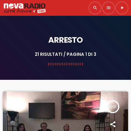
search
menu
play_arrow
ARRESTO
21 RISULTATI / PAGINA 1 DI 3
insert_link