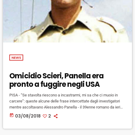
NEWS
Omicidio Scieri, Panella era
pronto a fuggire negli USA
PISA - “Se stavolta riescono a incastrarmi, mi sa che ci muoio in
carcere”: queste alcune delle frase intercettate dagli investigatori
mentre ascoltavano Alessandro Panella - il 39enne romano da ieri
agli arresti domiciliari con l'accusa di concorso in omicidio volontario
today
03/08/2018
2
per la morte del parà Emanuele Scieri il 16 agosto del 1999 nella
caserma Gamerra di Pisa– che hanno convinto i pm di Pisa a
chiedere la misura cautelare […]