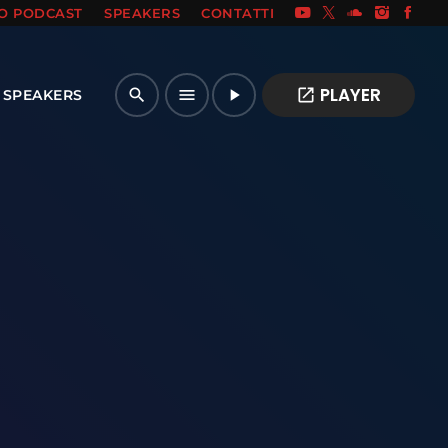
IO PODCAST
SPEAKERS
CONTATTI
PLAYER
open_in_new
search
menu
play_arrow
SPEAKERS