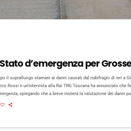
 “Stato d’emergenza per Gross
 il sopralluogo stamani ai danni causati dal nubifragio di ieri a Gr
ico Rossi n un'intervista alla Rai TRG Toscana ha annunciato che fi
mergenza, spiegando che a breve inizierà la valutazione dei danni pub
- ha detto - noi possiamo mettere a disposizione un microcredito di
7 anni a tasso zero", […]