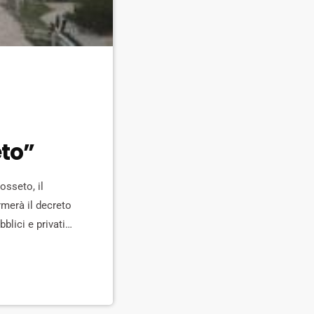
eto”
osseto, il
rmerà il decreto
blici e privati.
 25.000 euro,