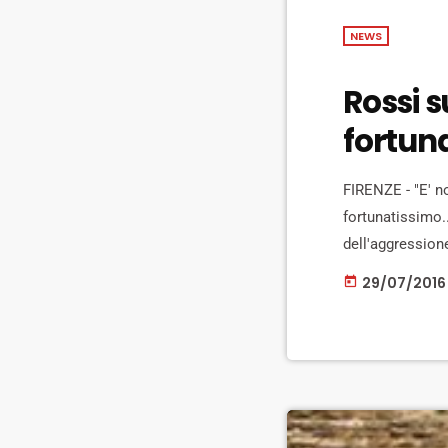
NEWS
Rossi s
fortun
FIRENZE - "E' n
fortunatissimo..
dell'aggressione
Non scherza per
29/07/2016
today
troppo teso. "Co