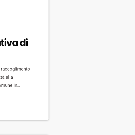
tiva di
i raccoglimento
tà alla
Comune in
alle 19 saremo in