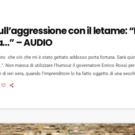
ull’aggressione con il letame: 
a…” – AUDIO
oto che ciò che mi è stato gettato addosso porta fortuna. Sarà qui
.". Non manca di utilizzare l'humour il governatore Enrico Rossi per
 di ieri sera, quando l'imprenditore lo ha fatto oggetto di una secch
ò il presidente toscano quando parla dell'episodio come frutto di u
nsiglierei a tutti di abbassare i toni. Che […]