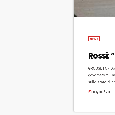
NEWS
Rossi:
GROSSETO - Dopo
governatore Enr
sullo stato di e
"Nel frattempo 
10/06/2016
today
rimborsabile in 