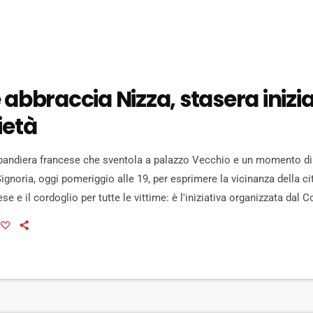
 abbraccia Nizza, stasera inizia
ietà
bandiera francese che sventola a palazzo Vecchio e un momento d
Signoria, oggi pomeriggio alle 19, per esprimere la vicinanza della cit
e e il cordoglio per tutte le vittime: è l'iniziativa organizzata dal 
entato di ieri sera a Nizza. "Firenze abbraccia la Francia. E stasera 
noria, per Nizza, per un mondo […]