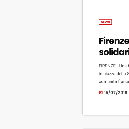
NEWS
Firenze
solidar
FIRENZE - Una 
in piazza della 
comunità frances
risposta all'att
15/07/2016
today
piazza della Sig