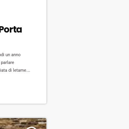
“Porta
ndi un anno
 parlare
iata di letame.
n clima politico