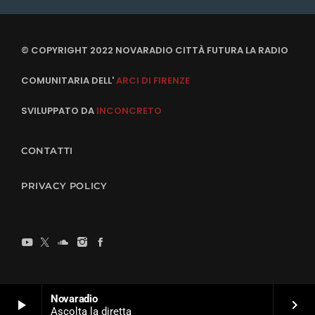
© COPYRIGHT 2022 NOVARADIO CITTÀ FUTURA LA RADIO
COMUNITARIA DELL'
ARCI DI FIRENZE
SVILUPPATO DA
INCONCRETO
CONTATTI
PRIVACY POLICY
Novaradio
play_arrow
keyboard_arrow_right
Ascolta la diretta