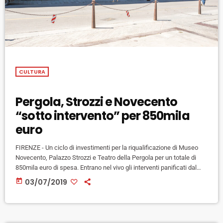
CULTURA
Pergola, Strozzi e Novecento
“sotto intervento” per 850mila
euro
FIRENZE - Un ciclo di investimenti per la riqualificazione di Museo
Novecento, Palazzo Strozzi e Teatro della Pergola per un totale di
850mila euro di spesa. Entrano nel vivo gli interventi panificati dal
Comune di Firenze. Per quanto riguarda il museo Novecento, spiega
today
03/07/2019
una nota di Palazzo Vecchio, sono stati ultimati nei giorni scorsi gli
interventi di rifacimento delle facciate e delle coperture retrostanti
l'ingresso, su via Palazzuolo.Il costo degli […]