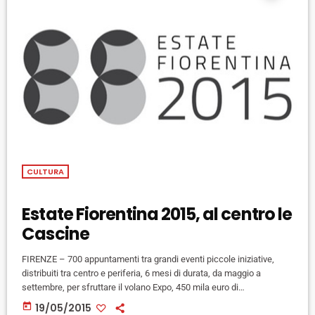
CULTURA
Estate Fiorentina 2015, al centro le
Cascine
FIRENZE – 700 appuntamenti tra grandi eventi piccole iniziative,
distribuiti tra centro e periferia, 6 mesi di durata, da maggio a
settembre, per sfruttare il volano Expo, 450 mila euro di
finanziamento e obiettivo un milione di persone alle Cascine. Ecco
today
19/05/2015