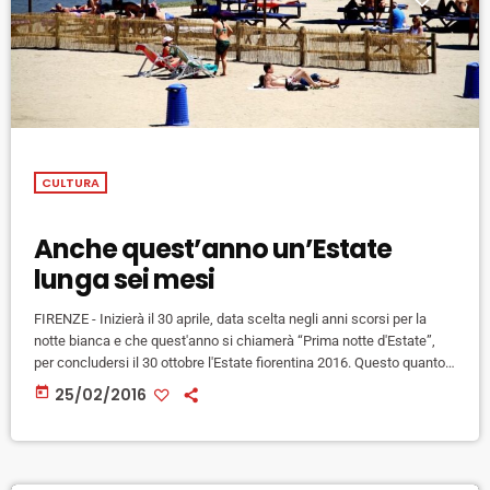
CULTURA
Anche quest’anno un’Estate
lunga sei mesi
FIRENZE - Inizierà il 30 aprile, data scelta negli anni scorsi per la
notte bianca e che quest'anno si chiamerà “Prima notte d'Estate”,
per concludersi il 30 ottobre l'Estate fiorentina 2016. Questo quanto
stabilito oggi dalla giunta comunale, che ha confermato anche
today
25/02/2016
l'investimento del Comune di 700 mila euro, 100 mila in più rispetto
allo scorso anno. "Si conferma la formula dello scorso anno -
sottolinea il sindaco e assessore […]