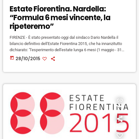
Estate Fiorentina. Nardella:
“Formula 6 mesi vincente, la
ripeteremo”
FIRENZE - È stato presentato oggi dal sindaco Dario Nardella il
bilancio definitivo dell'Estate Fiorentina 2015, che ha innanzitutto
dichiarato: "l'esperimento dell'estate lunga 6 mesi (1 maggio - 31
ottobre)si è rivelato positivo, lo ripeteremo sicuramente anche nel
today
28/10/2015
2016." "Una estate Fiorentina che si rivela il più grande festival
multidisciplinare in Italia" ha dichiarato poi il sindaco, presentando i
numeri del 2015: 96 operatori culturali coinvolti, 700 appuntamenti, 1
ml […]
insert_link