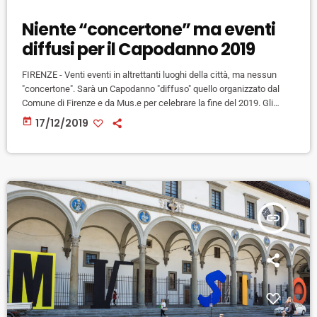
Niente “concertone” ma eventi
diffusi per il Capodanno 2019
FIRENZE - Venti eventi in altrettanti luoghi della città, ma nessun
"concertone". Sarà un Capodanno "diffuso" quello organizzato dal
Comune di Firenze e da Mus.e per celebrare la fine del 2019. Gli
eventi inizieranno dalla mattina del 31 dicembre, con il Museo
today
17/12/2019
Novecento che, dalle 10 alle 22, offrirà visite guidate al percorso
museale a ingresso gratuito, invitando i partecipanti ad eleggere il
desiderio dell'anno in una vera e propria […]
insert_link