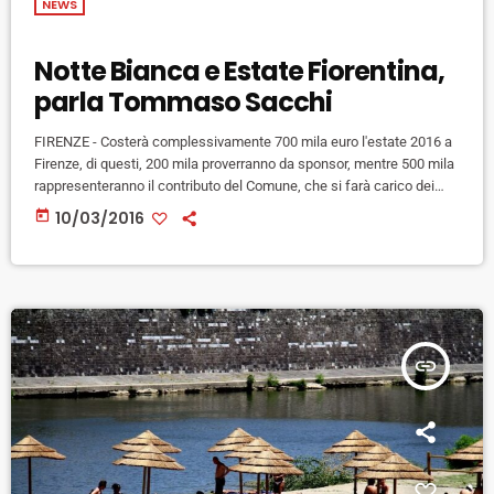
NEWS
Notte Bianca e Estate Fiorentina,
parla Tommaso Sacchi
FIRENZE - Costerà complessivamente 700 mila euro l'estate 2016 a
Firenze, di questi, 200 mila proverranno da sponsor, mentre 500 mila
rappresenteranno il contributo del Comune, che si farà carico dei
grandi progetti, lasciando le altre attività a cura delle associazioni.
today
10/03/2016
Questo quanto dichiarato ai nostri microfoni da Tommaso Sacchi, a
capo della segreteria dell'Assessorato alla cultura del Comune di
Firenze e direttore artistico dell'Estate 2016, che ha ricordato anche
[…]
insert_link