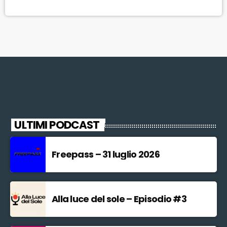
l'Estate Fiorentina 2015, la seconda targata Nardella. Fulcro e luogo-
simbolo prescelto proprio il grande parco in riva all'Arno, dove si
terranno gli Mtv Awards e i concertoni di Limp Bizkit, […]
ULTIMI PODCAST
Freepass – 31 luglio 2026
Alla luce del sole – Episodio #3