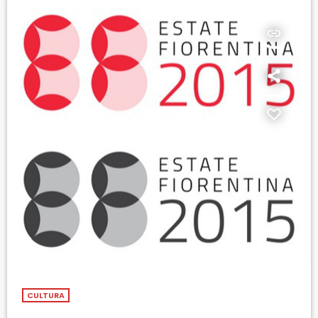
insert_link
CULTURA