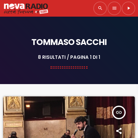
search
menu
play_arrow
TOMMASO SACCHI
8 RISULTATI / PAGINA 1 DI 1
insert_link