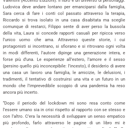
Valentini (Accento Edizioni). Il libro è un universo di personaggi:
Ludovica deve andare lontano per emanciparsi dalla famiglia,
Sara cerca di fare i conti col passato attraverso la terapia,
Riccardo si trova isolato in una casa disabitata ma sceglie
comunque di restarci, Filippo sente di aver perso la bussola
della vita, Laura si concede rapporti casuali per ripicca verso
l’unico uomo che ama. Attraverso queste storie, i cui
protagonisti si incontrano, si sfiorano e si ritrovano ogni volta
in modi differenti, l’autore dipinge una generazione intera, e
forse più d’una. Le esperienze all’estero, l’amore e il sesso
(persino quello più inconcepibile: l’incesto), il desiderio di avere
una casa un lavoro una famiglia, le amicizie, le delusioni, i
tradimenti, il tentativo di costruirsi una vita e un futuro in un
mondo che l’imprevedibile scoppio di una pandemia ha reso
ancora più incerto.
“Dopo il periodo del lockdown mi sono resa conto come
l’essere umano sia in crisi rispetto al rapporto con se stesso e
con l’altro. C’era la necessità di sviluppare un senso empatico
più profondo, farlo attraverso le pagine di un libro mi è