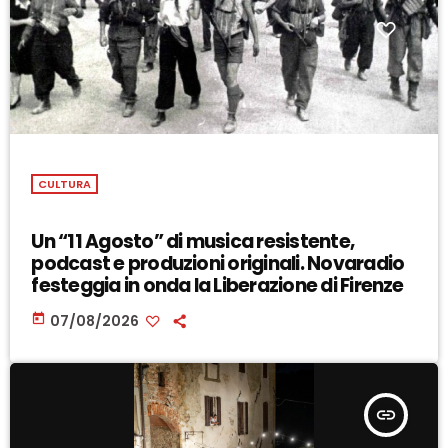
CULTURA
Un “11 Agosto” di musica resistente,
podcast e produzioni originali. Novaradio
festeggia in onda la Liberazione di Firenze
today
07/08/2026
insert_link