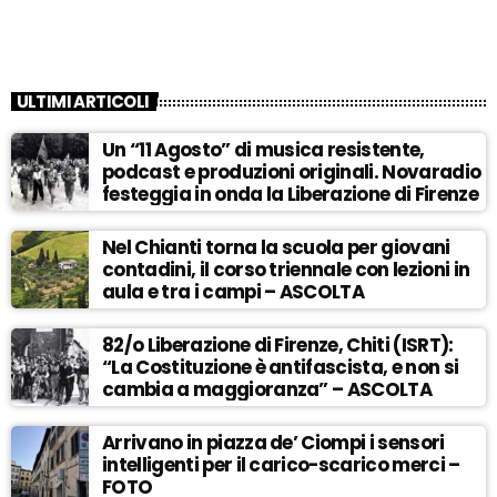
ULTIMI ARTICOLI
Un “11 Agosto” di musica resistente,
podcast e produzioni originali. Novaradio
festeggia in onda la Liberazione di Firenze
Nel Chianti torna la scuola per giovani
contadini, il corso triennale con lezioni in
aula e tra i campi – ASCOLTA
82/o Liberazione di Firenze, Chiti (ISRT):
“La Costituzione è antifascista, e non si
cambia a maggioranza” – ASCOLTA
Arrivano in piazza de’ Ciompi i sensori
intelligenti per il carico-scarico merci –
FOTO