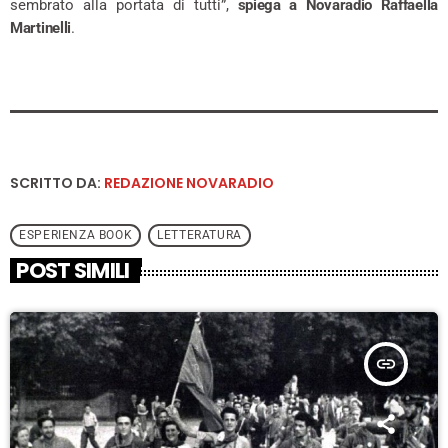
sembrato alla portata di tutti”,
spiega a Novaradio Raffaella
Martinelli
.
SCRITTO DA:
REDAZIONE NOVARADIO
ESPERIENZA BOOK
LETTERATURA
POST SIMILI
insert_link