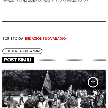
Petraia, la Città metropolitana e la Fondazione Collodi.
SCRITTO DA:
REDAZIONE NOVARADIO
FESTIVAL ASSOCIAZIONI
POST SIMILI
insert_link