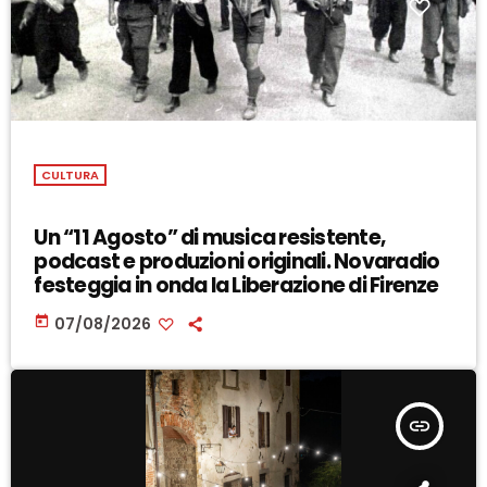
CULTURA
Un “11 Agosto” di musica resistente,
podcast e produzioni originali. Novaradio
festeggia in onda la Liberazione di Firenze
today
07/08/2026
insert_link