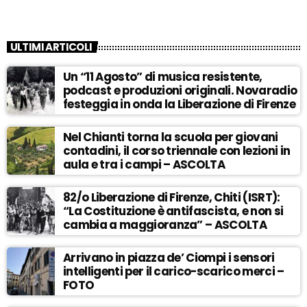
ULTIMI ARTICOLI
Un “11 Agosto” di musica resistente,
podcast e produzioni originali. Novaradio
festeggia in onda la Liberazione di Firenze
Nel Chianti torna la scuola per giovani
contadini, il corso triennale con lezioni in
aula e tra i campi – ASCOLTA
82/o Liberazione di Firenze, Chiti (ISRT):
“La Costituzione è antifascista, e non si
cambia a maggioranza” – ASCOLTA
Arrivano in piazza de’ Ciompi i sensori
intelligenti per il carico-scarico merci –
FOTO