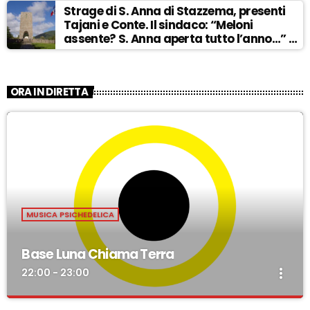
Strage di S. Anna di Stazzema, presenti
Tajani e Conte. Il sindaco: “Meloni
assente? S. Anna aperta tutto l’anno…” –
ASCOLTA
ORA IN DIRETTA
MUSICA PSICHEDELICA
Base Luna Chiama Terra
more_vert
22:00 - 23:00