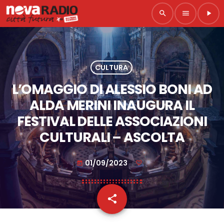
search
menu
play_arrow
CULTURA
L’OMAGGIO DI ALESSIO BONI AD
ALDA MERINI INAUGURA IL
FESTIVAL DELLE ASSOCIAZIONI
CULTURALI – ASCOLTA
01/09/2023
today
share
email