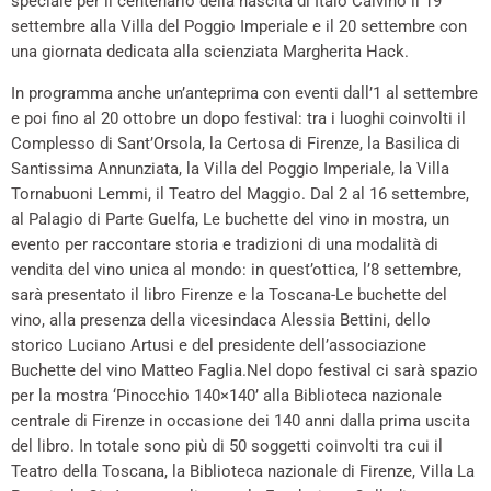
speciale per il centenario della nascita di Italo Calvino il 19
settembre alla Villa del Poggio Imperiale e il 20 settembre con
una giornata dedicata alla scienziata Margherita Hack.
In programma anche un’anteprima con eventi dall’1 al settembre
e poi fino al 20 ottobre un dopo festival: tra i luoghi coinvolti il
Complesso di Sant’Orsola, la Certosa di Firenze, la Basilica di
Santissima Annunziata, la Villa del Poggio Imperiale, la Villa
Tornabuoni Lemmi, il Teatro del Maggio. Dal 2 al 16 settembre,
al Palagio di Parte Guelfa, Le buchette del vino in mostra, un
evento per raccontare storia e tradizioni di una modalità di
vendita del vino unica al mondo: in quest’ottica, l’8 settembre,
sarà presentato il libro Firenze e la Toscana-Le buchette del
vino, alla presenza della vicesindaca Alessia Bettini, dello
storico Luciano Artusi e del presidente dell’associazione
Buchette del vino Matteo Faglia.Nel dopo festival ci sarà spazio
per la mostra ‘Pinocchio 140×140’ alla Biblioteca nazionale
centrale di Firenze in occasione dei 140 anni dalla prima uscita
del libro. In totale sono più di 50 soggetti coinvolti tra cui il
Teatro della Toscana, la Biblioteca nazionale di Firenze, Villa La