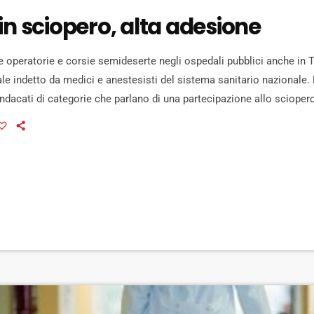
in sciopero, alta adesione
operatorie e corsie semideserte negli ospedali pubblici anche in 
le indetto da medici e anestesisti del sistema sanitario nazionale. 
ndacati di categorie che parlano di una partecipazione allo scioper
o alle aspettative, pari a 80-90% del personale. “Bisogna tornare a a
sa adesione a una mobilitazione", ha spiegato in conferenza stampa 