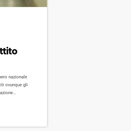
ttito
pero nazionale
iti ovunque gli
itazione
 alla sanità