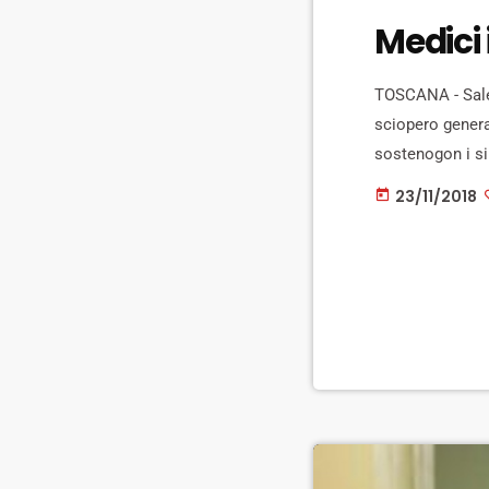
Medici 
TOSCANA - Sale 
sciopero genera
sostenogon i si
maggiore rispett
23/11/2018
today
trovare la stes