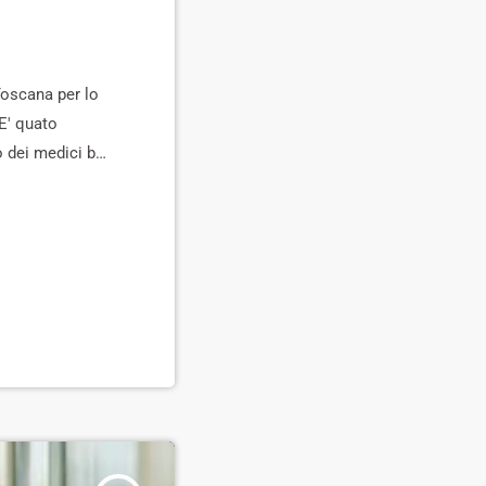
Toscana per lo
E' quato
o dei medici ben
nni indietro per
[…]