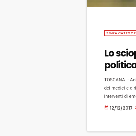
SENZA CATEGOR
Lo scio
politic
TOSCANA - Adesi
dei medici e dir
interventi di em
praticamente tut
12/12/2017
today
pubblica e per i