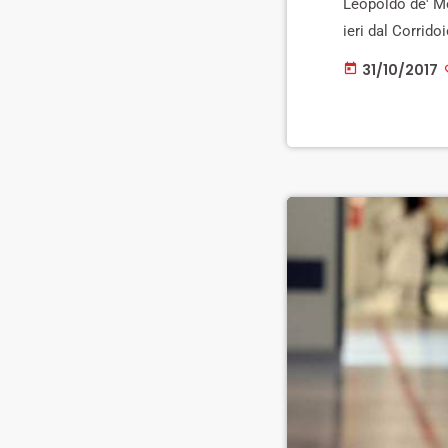
Leopoldo de' Med
ieri dal Corrido
mostra dedicato
31/10/2017
today
della sua nascit