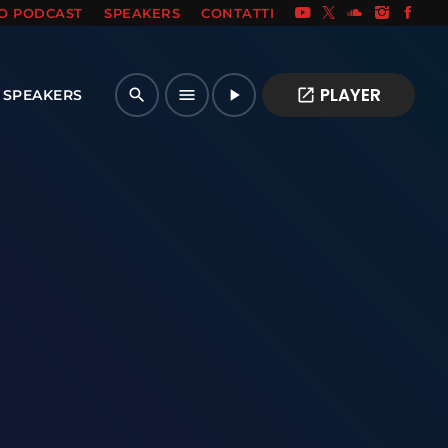
IO PODCAST
SPEAKERS
CONTATTI
PLAYER
open_in_new
search
menu
play_arrow
SPEAKERS