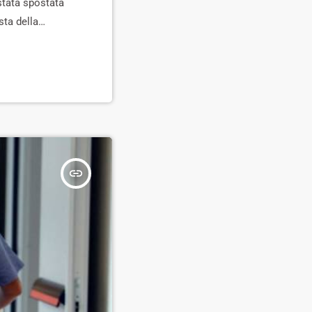
 stata spostata
sta della
ttrocentenario
inaugurata […]
insert_link