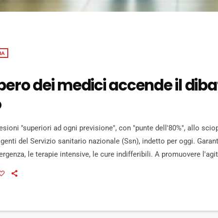
IA
pero dei medici accende il diba
o
oni "superiori ad ogni previsione", con "punte dell'80%", allo scio
igenti del Servizio sanitario nazionale (Ssn), indetto per oggi. Garant
ergenza, le terapie intensive, le cure indifferibili. A promuovere l'ag
te le sigle sindacali dei camici bianchi per protestare contro i tagli
l rinnovo di un contratto in molti settori scaduto da 8 anni. […]