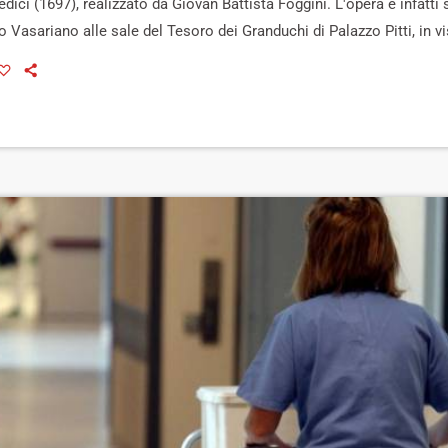
ici (1697), realizzato da Giovan Battista Foggini. L'opera è infatti
io Vasariano alle sale del Tesoro dei Granduchi di Palazzo Pitti, in vi
 al grande collezionista Leopoldo de' Medici in occasione del qua
a. La mostra 'Leopoldo de' Medici, principe dei collezionisti' verrà 