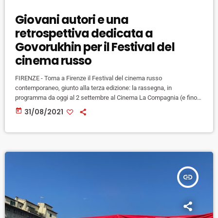
Giovani autori e una
retrospettiva dedicata a
Govorukhin per il Festival del
cinema russo
FIRENZE - Torna a Firenze il Festival del cinema russo
contemporaneo, giunto alla terza edizione: la rassegna, in
programma da oggi al 2 settembre al Cinema La Compagnia (e fino
al 5 settembre online su Più Compagnia) ad ingresso libero, è
today
31/08/2021
organizzata grazie alla collaborazione tra Festival New Italian
Cinema Events, il Centro dei festival cinematografici e Programmi
internazionali e la società Kinofocus di Mosca. Protagonisti del
festival i nuovi […]
insert_link