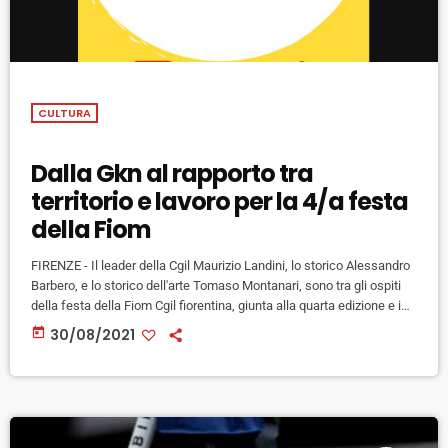
CULTURA
Dalla Gkn al rapporto tra
territorio e lavoro per la 4/a festa
della Fiom
FIRENZE - Il leader della Cgil Maurizio Landini, lo storico Alessandro
Barbero, e lo storico dell'arte Tomaso Montanari, sono tra gli ospiti
della festa della Fiom Cgil fiorentina, giunta alla quarta edizione e in
programma da mercoledì 1 a sabato 4 settembre a Firenze, presso il
today
30/08/2021
Circolo Rondinella del Torrino. Il 1 settembre si parla di "Territorio,
lavoro, industria" con il sindaco di Firenze Dario Nardella, Paola
Galgani, Daniele Calosi […]