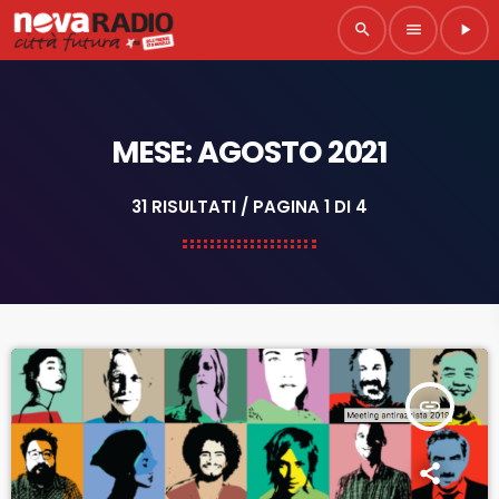
search
menu
play_arrow
MESE: AGOSTO 2021
31 RISULTATI / PAGINA 1 DI 4
insert_link