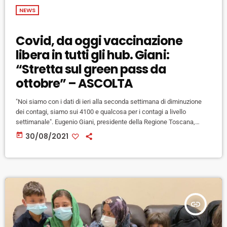
NEWS
Covid, da oggi vaccinazione
libera in tutti gli hub. Giani:
“Stretta sul green pass da
ottobre” – ASCOLTA
"Noi siamo con i dati di ieri alla seconda settimana di diminuzione
dei contagi, siamo sui 4100 e qualcosa per i contagi a livello
settimanale". Eugenio Giani, presidente della Regione Toscana,
esprime ottimismo sull'andamento dei dati dei nuovi contagi in
today
30/08/2021
Toscana. "Fino a due settimane fa - ha spiegato Giani - un
avanzamento di sei settimane ci aveva portato a 4800 e più contagi,
quindi spero che ora la diminuzione […]
insert_link