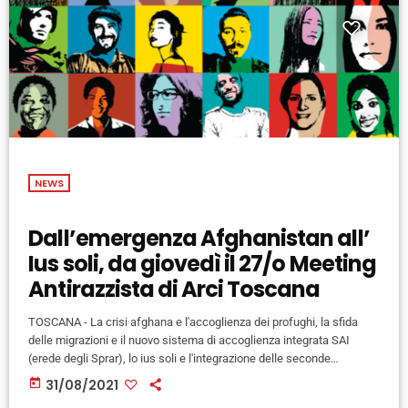
NEWS
Dall’emergenza Afghanistan all’
Ius soli, da giovedì il 27/o Meeting
Antirazzista di Arci Toscana
TOSCANA - La crisi afghana e l'accoglienza dei profughi, la sfida
delle migrazioni e il nuovo sistema di accoglienza integrata SAI
(erede degli Sprar), lo ius soli e l'integrazione delle seconde
generazioni. Tutti temi al centro della 27/a edizione del MIA –
today
31/08/2021
Meeting Internazionale Antirazzista di Cecina, la manifestazione