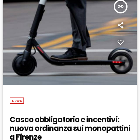
insert_link
NEWS
Casco obbligatorio e incentivi:
nuova ordinanza sui monopattini
a Firenze