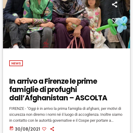
NEWS
In arrivo a Firenze le prime
famiglie di profughi
dall’Afghanistan – ASCOLTA
FIRENZE - "Oggi è in arrivo la prima famiglia di afghani, per motivi di
sicurezza non diremo i nomi né il luogo di accoglienza. Inoltre siamo
in contatto con le autorità governative e il Cospe per portare a
Firenze 4 calciatrici più alcuni familiari e collaboratori. Domani ne
today
30/08/2021
parlerò col presidente Figc Gravina che sarà qui a Firenze per