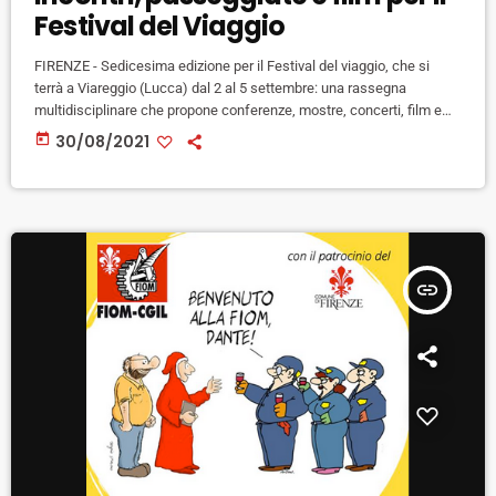
Festival del Viaggio
FIRENZE - Sedicesima edizione per il Festival del viaggio, che si
terrà a Viareggio (Lucca) dal 2 al 5 settembre: una rassegna
multidisciplinare che propone conferenze, mostre, concerti, film e
documentari su viaggi, laboratori di scrittura e fotografia. Villa
today
30/08/2021
Paolina si trasforma in una una ideale Città del viaggio e del turismo,
completa di libreria, mercato vintage, agenzia di viaggi, e stand
enogastronomici che vendono cibo e bevande. Quattro le […]
insert_link