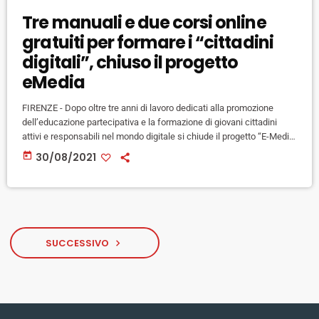
Tre manuali e due corsi online
gratuiti per formare i “cittadini
digitali”, chiuso il progetto
eMedia
FIRENZE - Dopo oltre tre anni di lavoro dedicati alla promozione
dell’educazione partecipativa e la formazione di giovani cittadini
attivi e responsabili nel mondo digitale si chiude il progetto “E-Media:
Media Literacy and Digital Citizenship for All”. Finanziato dalla
today
30/08/2021
Comunità Europea e inserito nel Programma Erasmus plus, il
progetto ha visto la partecipazione di Arci Nazionale e di Arci Firenze
con Novaradio insieme ad altri 5 partner europei (Scuola di […]
SUCCESSIVO
navigate_next