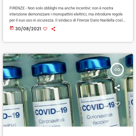
FIRENZE - Non solo obblighi ma anche incentivi: non è nostra
intenzione demonizzare i monopattini elettrici, ma introdurre regole
per il suo uso in sicurezza. Il sindaco di Firenze Dario Nardella così
sintetizza la nuova ordinanza predisposta degli uffici comunali che
today
30/08/2021
recepisce i rilievi in base ai quali il Tar aveva bocciato un primo
provvedimento. Nella nuova prdinanza viene riproposto il caposaldo
della prima, ossia l'uso obbligatorio del casco per […]
insert_link